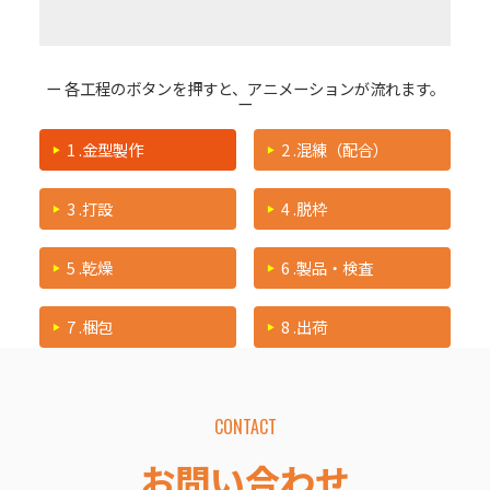
ー 各工程のボタンを押すと、アニメーションが流れます。
ー
1 .金型製作
2 .混練（配合）
3 .打設
4 .脱枠
5 .乾燥
6 .製品・検査
7 .梱包
8 .出荷
CONTACT
お問い合わせ